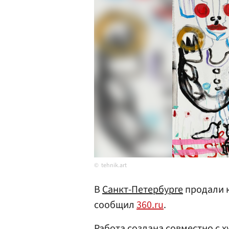
tehnik.art
В
Санкт-Петербурге
продали к
сообщил
360.ru
.
Работа создана совместно с 