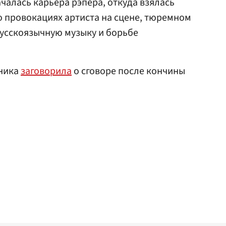
ачалась карьера рэпера, откуда взялась
о провокациях артиста на сцене, тюремном
 русскоязычную музыку и борьбе
хника
заговорила
о сговоре после кончины