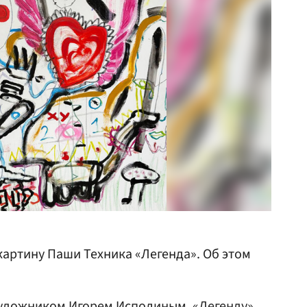
артину Паши Техника «Легенда». Об этом
художником Игорем Исполиным. «Легенду»