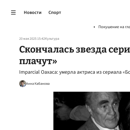
Новости
Спорт
Покушение на гл
20 мая 2025 15:42
Культура
Скончалась звезда сери
плачут»
Imparcial Oaxaca: умерла актриса из сериала «
Анна Кабанова