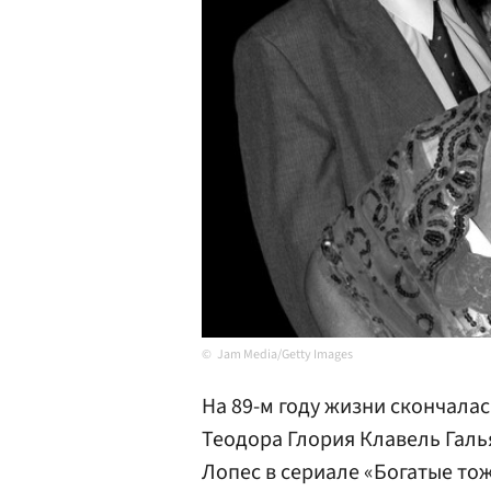
Jam Media/Getty Images
На 89-м году жизни скончала
Теодора Глория Клавель Галь
Лопес в сериале «Богатые то