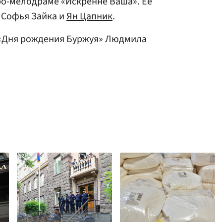
о-мелодраме «Искренне Ваша». Ее
 Софья Зайка и
Ян Цапник
.
 «Дня рождения Буржуя» Людмила