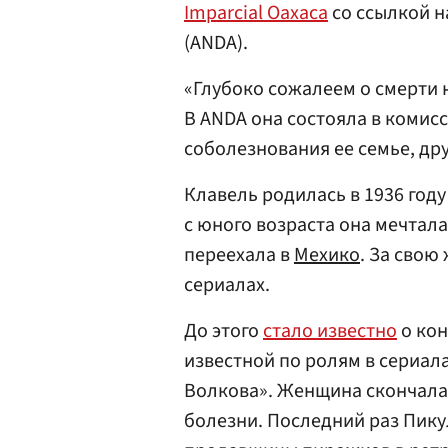
Imparcial Oaxaca
со ссылкой 
(ANDA).
«Глубоко сожалеем о смерти 
В ANDA она состояла в комис
соболезнования ее семье, дру
Клавель родилась в 1936 году
с юного возраста она мечтала
переехала в
Мехико
. За свою
сериалах.
До этого
стало известно
о кон
известной по ролям в сериал
Волкова». Женщина скончала
болезни. Последний раз Пикул