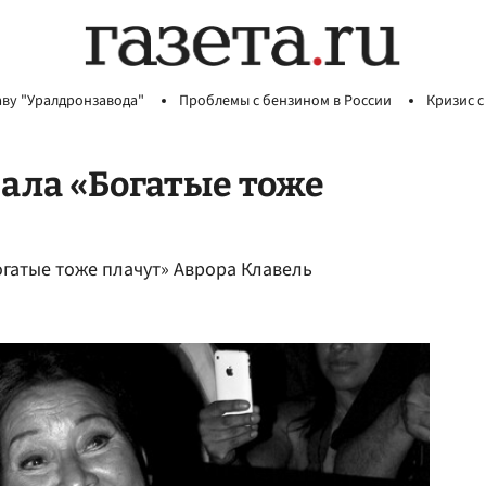
аву "Уралдронзавода"
Проблемы с бензином в России
Кризис с
ала «‎Богатые тоже
Богатые тоже плачут» Аврора Клавель