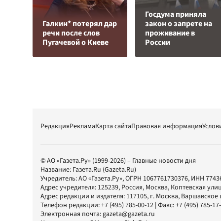
Госдума приняла
Галкин* потерял дар
закон о запрете на
речи после слов
проживание в
Пугачевой о Киеве
России
Редакция
Реклама
Карта сайта
Правовая информация
Услов
© АО «Газета.Ру» (1999-2026) – Главные новости дня
Название:
Газета.Ru
(Gazeta.Ru)
Учредитель:
АО «Газета.Ру»
, ОГРН 1067761730376, ИНН 7743
Адрес учредителя: 125239, Россия, Москва, Коптевская улиц
Адрес редакции и издателя:
117105
, г.
Москва
,
Варшавское шо
Телефон редакции:
+7 (495) 785-00-12
| Факс:
+7 (495) 785-17
Электронная почта:
gazeta@gazeta.ru