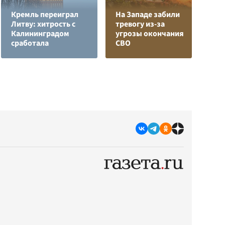
Кремль переиграл
На Западе забили
Л
Литву: хитрость с
тревогу из-за
з
Калининградом
угрозы окончания
в
сработала
СВО
р