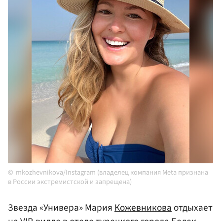
mkozhevnikova/Instagram (владелец компания Meta признана
в России экстремистской и запрещена)
Звезда «Универа» Мария
Кожевникова
отдыхает