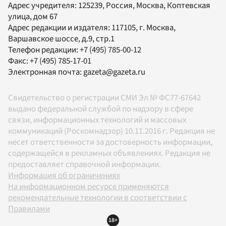
Адрес учредителя: 125239, Россия, Москва, Коптевская
улица, дом 67
Адрес редакции и издателя:
117105
, г.
Москва
,
Варшавское шоссе, д.9, стр.1
Телефон редакции:
+7 (495) 785-00-12
Факс:
+7 (495) 785-17-01
Электронная почта:
gazeta@gazeta.ru
Свидетельство о регистрации СМИ Эл № ФС77-67642
выдано федеральной службой по надзору в сфере
связи, информационных технологий и массовых
коммуникаций (Роскомнадзор) 10.11.2016 г. Редакция не
несет ответственности за достоверность информации,
содержащейся в рекламных объявлениях. Редакция не
предоставляет справочной информации.
Информация об ограничениях
На информационном ресурсе применяются
рекомендательные технологии в соответствии с
Правилами
18+