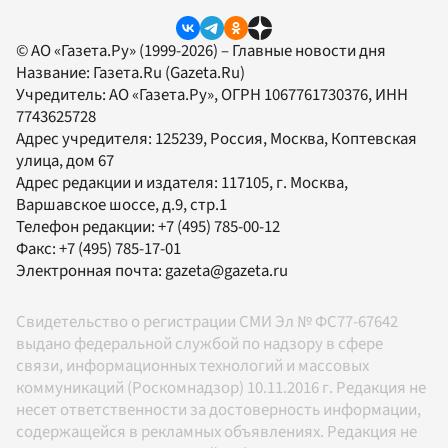
© АО «Газета.Ру» (1999-2026) – Главные новости дня
Название:
Газета.Ru
(Gazeta.Ru)
Учредитель:
АО «Газета.Ру»
, ОГРН 1067761730376, ИНН
7743625728
Адрес учредителя: 125239, Россия, Москва, Коптевская
улица, дом 67
Адрес редакции и издателя:
117105
, г.
Москва
,
Варшавское шоссе, д.9, стр.1
Телефон редакции:
+7 (495) 785-00-12
Факс:
+7 (495) 785-17-01
Электронная почта:
gazeta@gazeta.ru
Свидетельство о регистрации СМИ Эл № ФС77-67642
выдано федеральной службой по надзору в сфере
связи, информационных технологий и массовых
коммуникаций (Роскомнадзор) 10.11.2016 г. Редакция не
несет ответственности за достоверность информации,
содержащейся в рекламных объявлениях. Редакция не