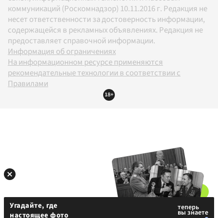
коммуникаций (Роскомнадзор) 10.11.2016 г. Редакция не
несет ответственности за достоверность информации,
содержащейся в рекламных объявлениях. Редакция не
предоставляет справочной информации.
Информация об ограничениях
На информационном ресурсе применяются
рекомендательные технологии в соответствии с
Правилами
18+
Угадайте, где
настоящее фото