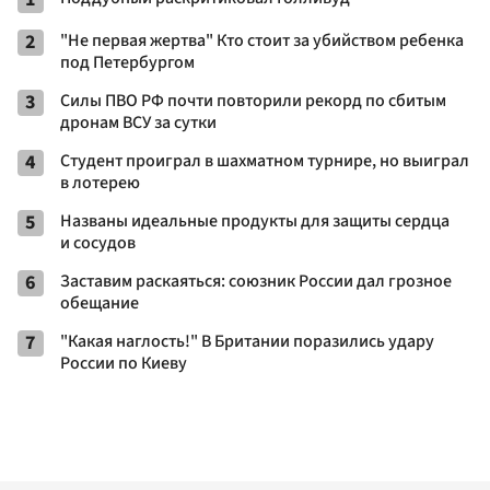
2
"Не первая жертва" Кто стоит за убийством ребенка
под Петербургом
3
Cилы ПВО РФ почти повторили рекорд по сбитым
дронам ВСУ за сутки
4
Студент проиграл в шахматном турнире, но выиграл
в лотерею
5
Названы идеальные продукты для защиты сердца
и сосудов
6
Заставим раскаяться: союзник России дал грозное
обещание
7
"Какая наглость!" В Британии поразились удару
России по Киеву