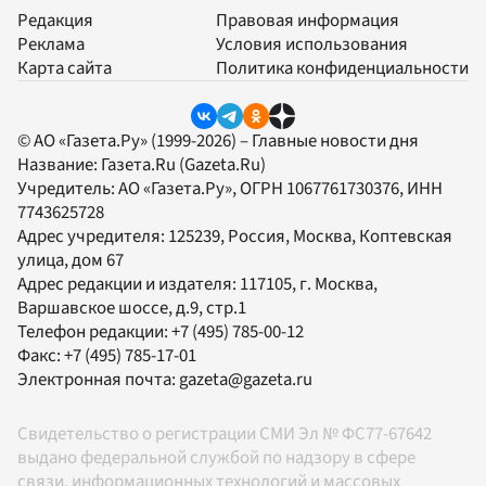
Редакция
Правовая информация
Реклама
Условия использования
Карта сайта
Политика конфиденциальности
© АО «Газета.Ру» (1999-2026) – Главные новости дня
Название:
Газета.Ru
(Gazeta.Ru)
Учредитель:
АО «Газета.Ру»
, ОГРН 1067761730376, ИНН
7743625728
Адрес учредителя: 125239, Россия, Москва, Коптевская
улица, дом 67
Адрес редакции и издателя:
117105
, г.
Москва
,
Варшавское шоссе, д.9, стр.1
Телефон редакции:
+7 (495) 785-00-12
Факс:
+7 (495) 785-17-01
Электронная почта:
gazeta@gazeta.ru
Свидетельство о регистрации СМИ Эл № ФС77-67642
выдано федеральной службой по надзору в сфере
связи, информационных технологий и массовых