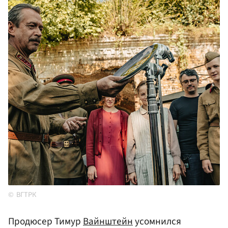
ВГТРК
Продюсер Тимур
Вайнштейн
усомнился