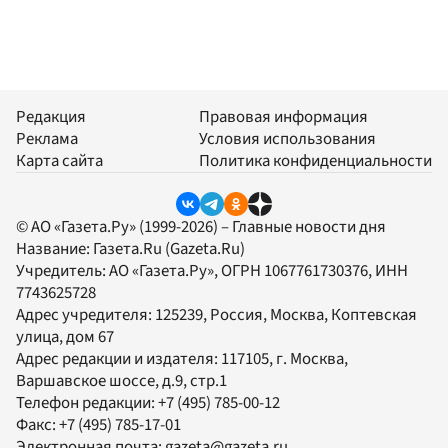
Редакция
Правовая информация
Реклама
Условия использования
Карта сайта
Политика конфиденциальности
© АО «Газета.Ру» (1999-2026) – Главные новости дня
Название:
Газета.Ru
(Gazeta.Ru)
Учредитель:
АО «Газета.Ру»
, ОГРН 1067761730376, ИНН
7743625728
Адрес учредителя: 125239, Россия, Москва, Коптевская
улица, дом 67
Адрес редакции и издателя:
117105
, г.
Москва
,
Варшавское шоссе, д.9, стр.1
Телефон редакции:
+7 (495) 785-00-12
Факс:
+7 (495) 785-17-01
Электронная почта:
gazeta@gazeta.ru