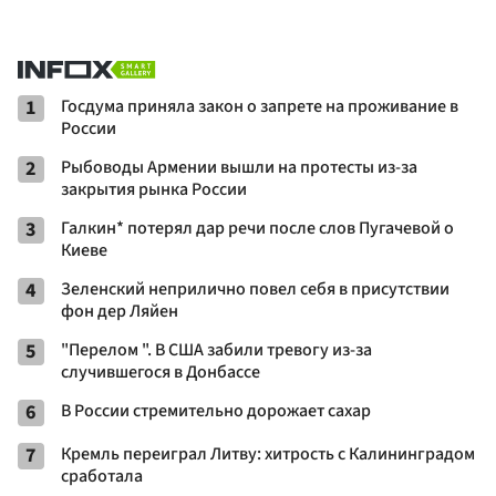
1
Госдума приняла закон о запрете на проживание в
России
2
Рыбоводы Армении вышли на протесты из-за
закрытия рынка России
3
Галкин* потерял дар речи после слов Пугачевой о
Киеве
4
Зеленский неприлично повел cебя в присутствии
фон дер Ляйен
5
"Перелом ". В США забили тревогу из-за
случившегося в Донбассе
6
В России стремительно дорожает сахар
7
Кремль переиграл Литву: хитрость с Калининградом
сработала