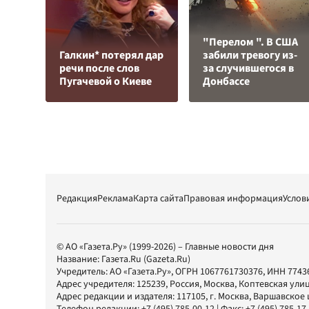
"Перелом ". В США
Галкин* потерял дар
забили тревогу из-
речи после слов
за случившегося в
Пугачевой о Киеве
Донбассе
Редакция
Реклама
Карта сайта
Правовая информация
Услов
© АО «Газета.Ру» (1999-2026) – Главные новости дня
Название:
Газета.Ru
(Gazeta.Ru)
Учредитель:
АО «Газета.Ру»
, ОГРН 1067761730376, ИНН 7743
Адрес учредителя: 125239, Россия, Москва, Коптевская улиц
Адрес редакции и издателя:
117105
, г.
Москва
,
Варшавское шо