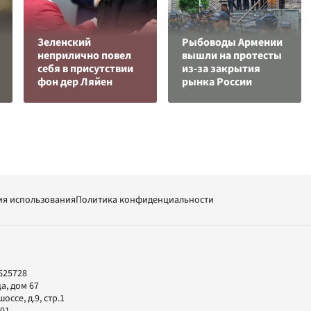
Зеленский
Рыбоводы Армении
неприлично повел
вышли на протесты
cебя в присутствии
из-за закрытия
фон дер Ляйен
рынка России
ия использования
Политика конфиденциальности
625728
а, дом 67
ссе, д.9, стр.1