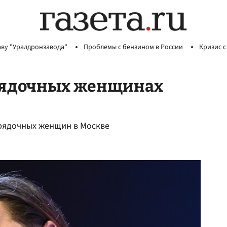
аву "Уралдронзавода"
Проблемы с бензином в России
Кризис с
орядочных женщинах
орядочных женщин в Москве