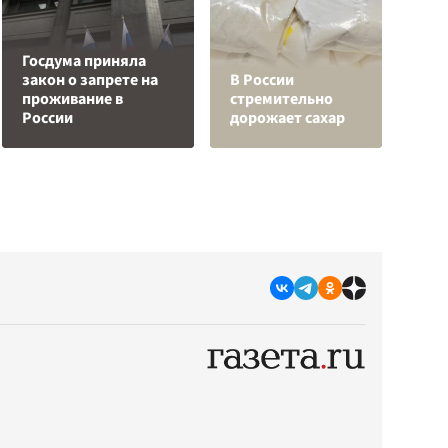
Госдума приняла
закон о запрете на
В России
С
проживание в
стремительно
а
России
дорожает сахар
с