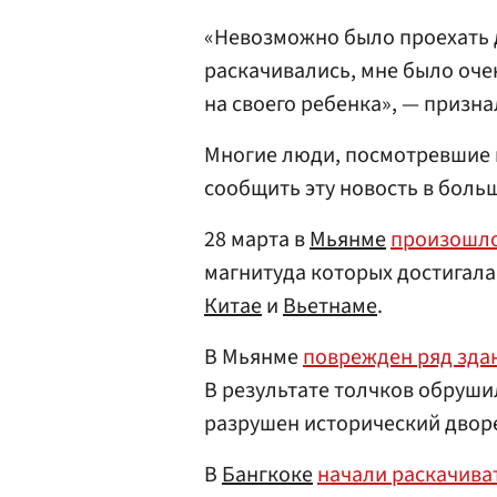
«Невозможно было проехать 
раскачивались, мне было оче
на своего ребенка», — призна
Многие люди, посмотревшие 
сообщить эту новость в боль
28 марта в
Мьянме
произошл
магнитуда которых достигала
Китае
и
Вьетнаме
.
В Мьянме
поврежден ряд зда
В результате толчков обруши
разрушен исторический двор
В
Бангкоке
начали раскачива