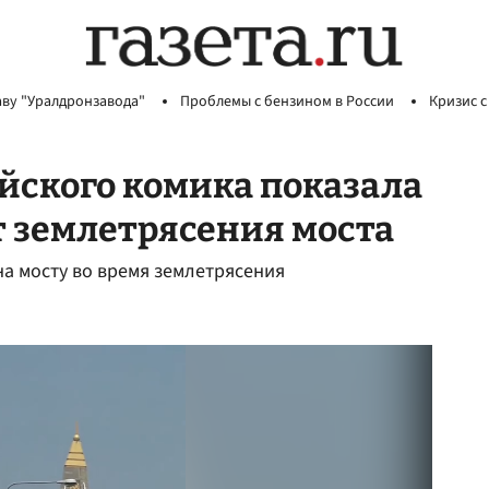
аву "Уралдронзавода"
Проблемы с бензином в России
Кризис с
айского комика показала
т землетрясения моста
на мосту во время землетрясения