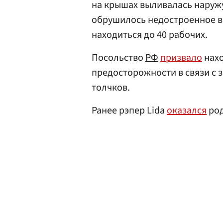
на крышах выливалась наружу
обрушилось недостроенное в
находиться до 40 рабочих.
Посольство
РФ
призвало
нахо
предосторожности в связи с
толчков.
Ранее рэпер Lida
оказался
род