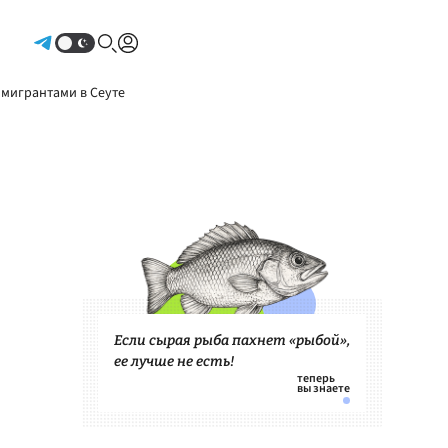
Авторизоваться
 мигрантами в Сеуте
Если сырая рыба пахнет «рыбой»,
ее лучше не есть!