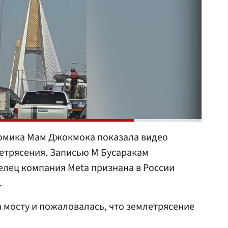
комика Мам Джокмока показала видео
летрясения. Записью М Бусаракам
делец компания Meta признана в России
.
а мосту и пожаловалась, что землетрясение