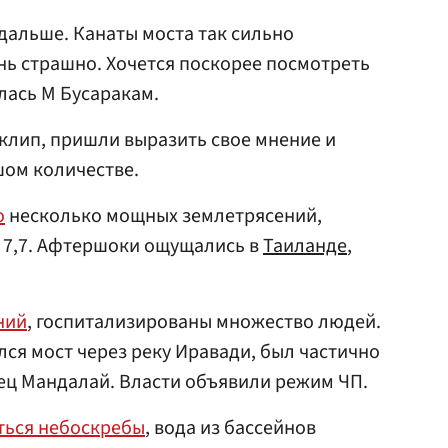
дальше. Канаты моста так сильно
нь страшно. Хочется поскорее посмотреть
лась М Бусаракам.
клип, пришли выразить свое мнение и
шом количестве.
о
несколько мощных землетрясений,
 7,7. Афтершоки ощущались в
Таиланде
,
ний
, госпитализированы множество людей.
лся мост через реку Иравади, был частично
ец Мандалай. Власти объявили режим ЧП.
ться небоскребы
, вода из бассейнов