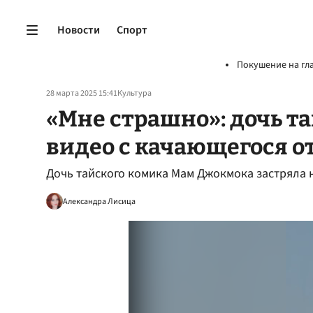
Новости
Спорт
Покушение на гл
28 марта 2025 15:41
Культура
«Мне страшно»: дочь т
видео с качающегося о
Дочь тайского комика Мам Джокмока застряла 
Александра Лисица