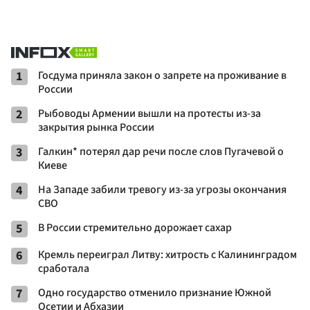
1
Госдума приняла закон о запрете на проживание в
России
2
Рыбоводы Армении вышли на протесты из-за
закрытия рынка России
3
Галкин* потерял дар речи после слов Пугачевой о
Киеве
4
На Западе забили тревогу из-за угрозы окончания
СВО
5
В России стремительно дорожает сахар
6
Кремль переиграл Литву: хитрость с Калининградом
сработала
7
Одно государство отменило признание Южной
Осетии и Абхазии