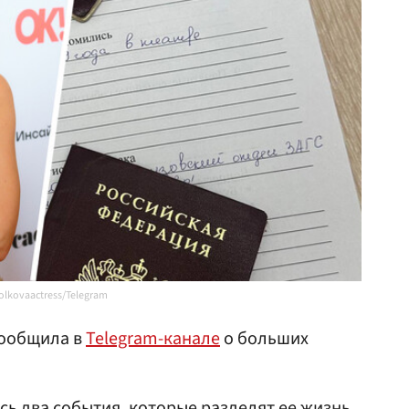
lkovaactress/Telegram
ообщила в
Telegram-канале
о больших
сь два события, которые разделят ее жизнь