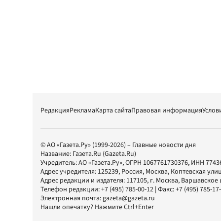
Редакция
Реклама
Карта сайта
Правовая информация
Услов
© АО «Газета.Ру» (1999-2026) – Главные новости дня
Название:
Газета.Ru
(Gazeta.Ru)
Учредитель:
АО «Газета.Ру»
, ОГРН 1067761730376, ИНН 7743
Адрес учредителя: 125239, Россия, Москва, Коптевская улиц
Адрес редакции и издателя:
117105
, г.
Москва
,
Варшавское шо
Телефон редакции:
+7 (495) 785-00-12
| Факс:
+7 (495) 785-17
Электронная почта:
gazeta@gazeta.ru
Нашли опечатку? Нажмите Ctrl+Enter