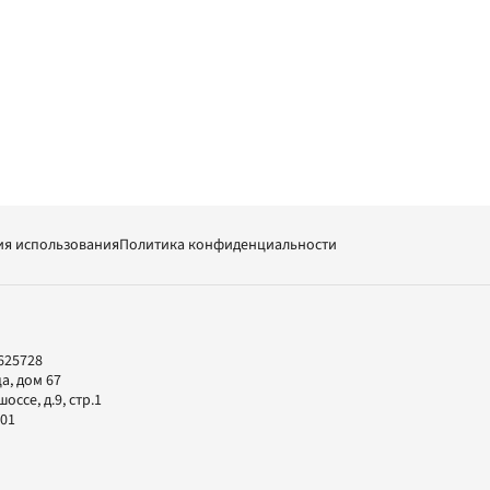
ия использования
Политика конфиденциальности
625728
а, дом 67
ссе, д.9, стр.1
-01