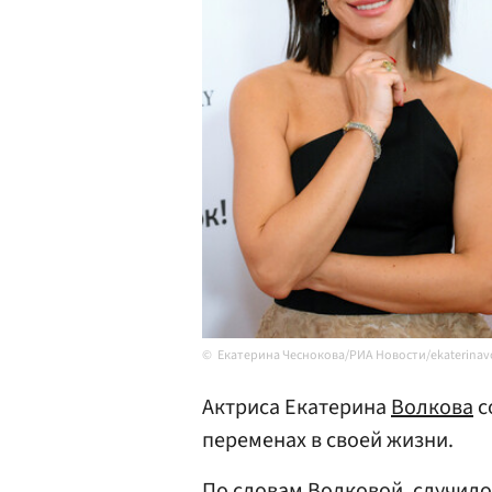
Екатерина Чеснокова/РИА Новости/ekaterinavo
Актриса Екатерина
Волкова
с
переменах в своей жизни.
По словам Волковой, случило