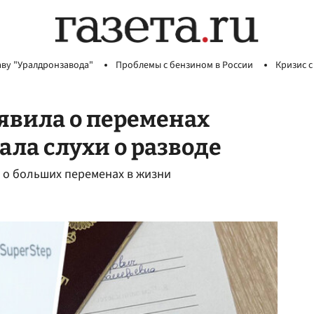
аву "Уралдронзавода"
Проблемы с бензином в России
Кризис с
явила о переменах
ала слухи о разводе
 о больших переменах в жизни