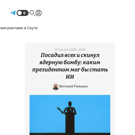
Авторизоваться
 мигрантами в Сеуте
07 августа 2026, 10:43
Посадил всех и скинул
ядерную бомбу: каким
президентом мог бы стать
ИИ
Виталий Рюмшин