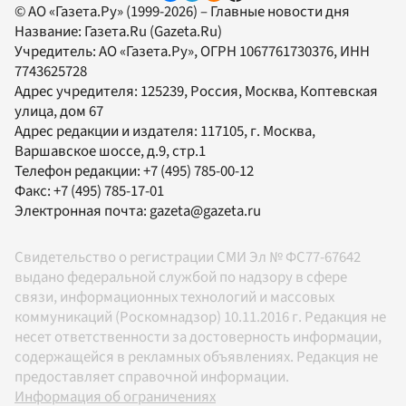
© АО «Газета.Ру» (1999-2026) – Главные новости дня
Название:
Газета.Ru
(Gazeta.Ru)
Учредитель:
АО «Газета.Ру»
, ОГРН 1067761730376, ИНН
7743625728
Адрес учредителя: 125239, Россия, Москва, Коптевская
улица, дом 67
Адрес редакции и издателя:
117105
, г.
Москва
,
Варшавское шоссе, д.9, стр.1
Телефон редакции:
+7 (495) 785-00-12
Факс:
+7 (495) 785-17-01
Электронная почта:
gazeta@gazeta.ru
Свидетельство о регистрации СМИ Эл № ФС77-67642
выдано федеральной службой по надзору в сфере
связи, информационных технологий и массовых
коммуникаций (Роскомнадзор) 10.11.2016 г. Редакция не
несет ответственности за достоверность информации,
содержащейся в рекламных объявлениях. Редакция не
предоставляет справочной информации.
Информация об ограничениях