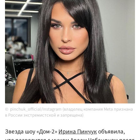
pinchuk_official/Instagram (владелец компания Meta признана
в России экстремистской и запрещена)
Звезда шоу «Дом-2»
Ирина Пинчук
объявила,