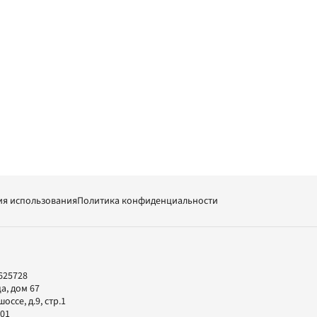
ия использования
Политика конфиденциальности
625728
а, дом 67
ссе, д.9, стр.1
-01