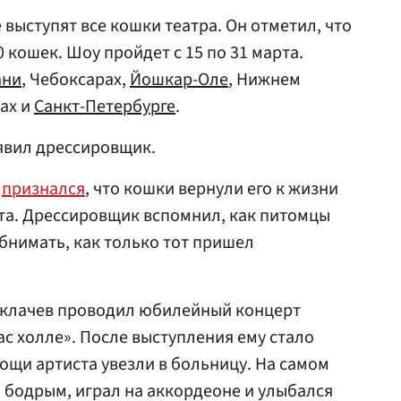
е выступят все кошки театра. Он отметил, что
 кошек. Шоу пройдет с 15 по 31 марта.
ани
, Чебоксарах,
Йошкар-Оле
, Нижнем
ах и
Санкт-Петербурге
.
явил дрессировщик.
в
признался
, что кошки вернули его к жизни
та. Дрессировщик вспомнил, как питомцы
обнимать, как только тот пришел
Куклачев проводил юбилейный концерт
ас холле». После выступления ему стало
ощи артиста увезли в больницу. На самом
 бодрым, играл на аккордеоне и улыбался