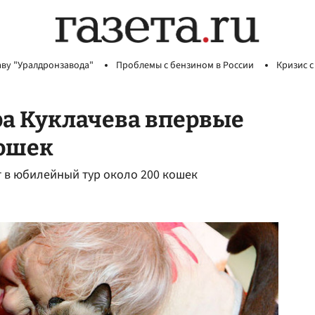
аву "Уралдронзавода"
Проблемы с бензином в России
Кризис с
ра Куклачева впервые
кошек
 в юбилейный тур около 200 кошек