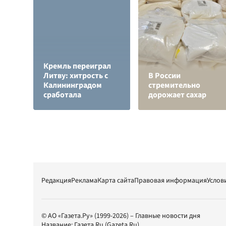
Кремль переиграл
Литву: хитрость с
В России
Калининградом
стремительно
сработала
дорожает сахар
Редакция
Реклама
Карта сайта
Правовая информация
Услов
© АО «Газета.Ру» (1999-2026) – Главные новости дня
Название:
Газета.Ru
(Gazeta.Ru)