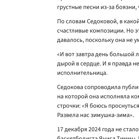
грустные песни из-за боязни, 
По словам Седоковой, в како
счастливые композиции. Но э
давалось, поскольку она не у
«И вот завтра день большой 
дырой в сердце. И я правда н
исполнительница.
Седокова сопроводила публи
на которой она исполняла ком
строчки: «Я боюсь проснуться
Развела нас зимушка-зима».
17 декабря 2024 года не стал
баскетболиста Яниса Тиммы. 