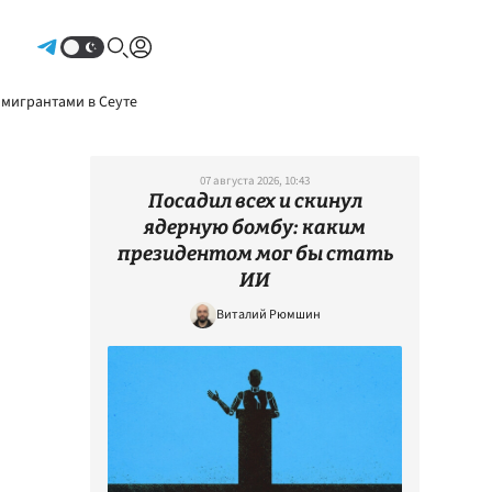
Авторизоваться
 мигрантами в Сеуте
07 августа 2026, 10:43
Посадил всех и скинул
ядерную бомбу: каким
президентом мог бы стать
ИИ
Виталий Рюмшин