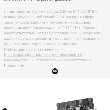
Свидетельство о регистрации СМИ Эл № ФС77-67642
выдано федеральной службой по надзору в сфере
связи, информационных технологий и массовых
коммуникаций (Роскомнадзор) 10.11.2016 г. Редакция не
несет ответственности за достоверность информации,
содержащейся в рекламных объявлениях. Редакция не
предоставляет справочной информации.
Информация об ограничениях
На информационном ресурсе применяются
рекомендательные технологии в соответствии с
Правилами
18+