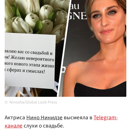
Ninosha/Global Look Press
Актриса
Нино Нинидзе
высмеяла в
Telegram-
канале
слухи о свадьбе.