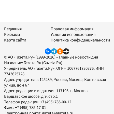
Редакция
Правовая информация
Реклама
Условия использования
Карта сайта
Политика конфиденциальности
© АО «Газета.Ру» (1999-2026) – Главные новости дня
Название:
Газета.Ru
(Gazeta.Ru)
Учредитель:
АО «Газета.Ру»
, ОГРН 1067761730376, ИНН
7743625728
Адрес учредителя: 125239, Россия, Москва, Коптевская
улица, дом 67
Адрес редакции и издателя:
117105
, г.
Москва
,
Варшавское шоссе, д.9, стр.1
Телефон редакции:
+7 (495) 785-00-12
Факс:
+7 (495) 785-17-01
Электронная почта:
gazeta@gazeta.ru