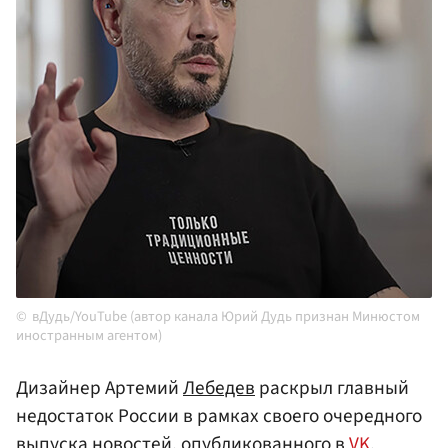
вДудь/YouTube (автор канала Юрий Дудь признан Минюстом
иностранным агентом)
Дизайнер Артемий
Лебедев
раскрыл главный
недостаток России в рамках своего очередного
выпуска новостей, опубликованного в
VK
.