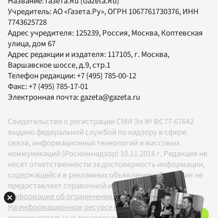
Название:
Газета.Ru
(Gazeta.Ru)
Учредитель:
АО «Газета.Ру»
, ОГРН 1067761730376, ИНН
7743625728
Адрес учредителя: 125239, Россия, Москва, Коптевская
улица, дом 67
Адрес редакции и издателя:
117105
, г.
Москва
,
Варшавское шоссе, д.9, стр.1
Телефон редакции:
+7 (495) 785-00-12
Факс:
+7 (495) 785-17-01
Электронная почта:
gazeta@gazeta.ru
Свидетельство о регистрации СМИ Эл № ФС77-67642
выдано федеральной службой по надзору в сфере
связи, информационных технологий и массовых
коммуникаций (Роскомнадзор) 10.11.2016 г. Редакция не
несет ответственности за достоверность информации,
содержащейся в рекламных объявлениях. Редакция не
предоставляет справочной информации.
Информация об ограничениях
На информационном ресурсе применяются