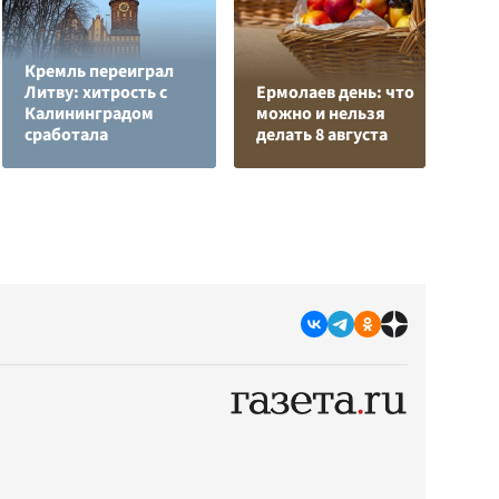
Кремль переиграл
Л
Литву: хитрость с
Ермолаев день: что
з
Калининградом
можно и нельзя
в
сработала
делать 8 августа
р