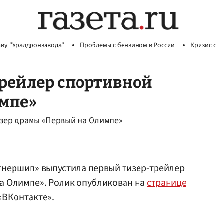
аву "Уралдронзавода"
Проблемы с бензином в России
Кризис с
рейлер спортивной
мпе»
зер драмы «Первый на Олимпе»
нершип» выпустила первый тизер-трейлер
а Олимпе». Ролик опубликован на
странице
«ВКонтакте».