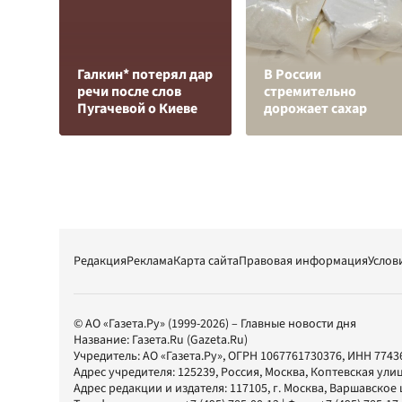
Галкин* потерял дар
В России
речи после слов
стремительно
Пугачевой о Киеве
дорожает сахар
Редакция
Реклама
Карта сайта
Правовая информация
Услов
© АО «Газета.Ру» (1999-2026) – Главные новости дня
Название:
Газета.Ru
(Gazeta.Ru)
Учредитель:
АО «Газета.Ру»
, ОГРН 1067761730376, ИНН 7743
Адрес учредителя: 125239, Россия, Москва, Коптевская улиц
Адрес редакции и издателя:
117105
, г.
Москва
,
Варшавское шо