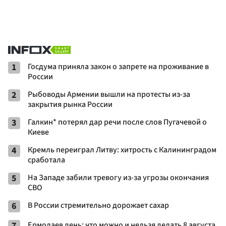
1
Госдума приняла закон о запрете на проживание в
России
2
Рыбоводы Армении вышли на протесты из-за
закрытия рынка России
3
Галкин* потерял дар речи после слов Пугачевой о
Киеве
4
Кремль переиграл Литву: хитрость с Калининградом
сработала
5
На Западе забили тревогу из-за угрозы окончания
СВО
6
В России стремительно дорожает сахар
7
Ермолаев день: что можно и нельзя делать 8 августа