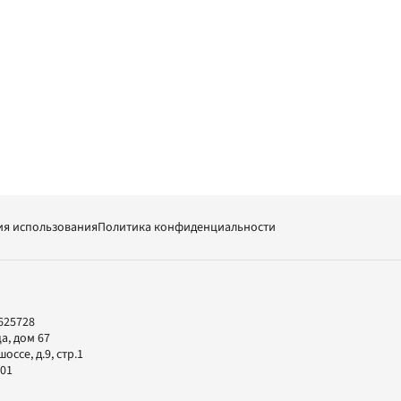
ия использования
Политика конфиденциальности
625728
а, дом 67
ссе, д.9, стр.1
-01