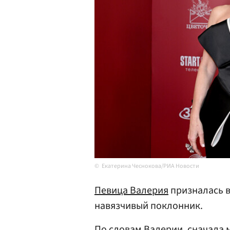
Екатерина Чеснокова/РИА Новости
Певица Валерия
призналась в
навязчивый поклонник.
По словам Валерии, сначала 