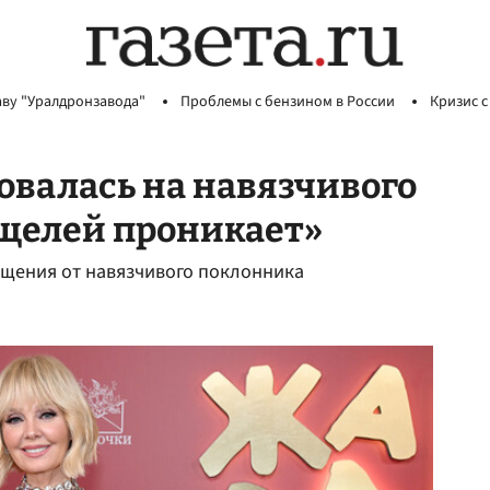
аву "Уралдронзавода"
Проблемы с бензином в России
Кризис с
валась на навязчивого
 щелей проникает»
бщения от навязчивого поклонника