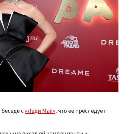
 беседе с
«Леди Mail»
, что ее преследует
мужчина писал ей комплименты и