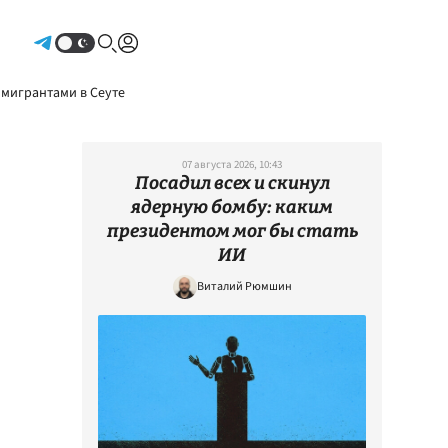
Авторизоваться
 мигрантами в Сеуте
07 августа 2026, 10:43
Посадил всех и скинул
ядерную бомбу: каким
президентом мог бы стать
ИИ
Виталий Рюмшин