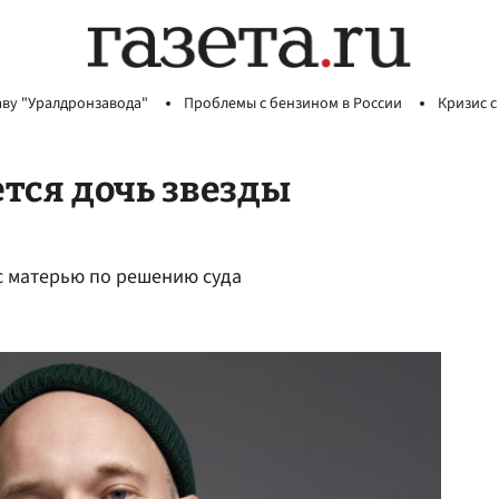
аву "Уралдронзавода"
Проблемы с бензином в России
Кризис с
ется дочь звезды
с матерью по решению суда