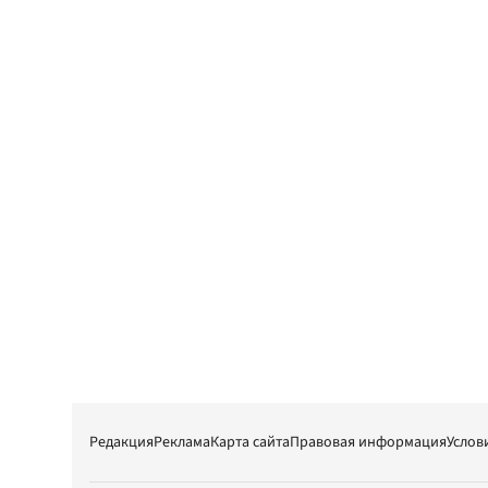
Редакция
Реклама
Карта сайта
Правовая информация
Услов