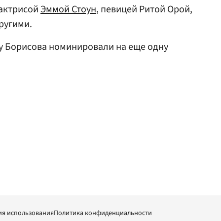
 актрисой
Эммой Стоун
, певицей Ритой Орой,
ругими.
ру Борисова номинировали на еще одну
ия использования
Политика конфиденциальности