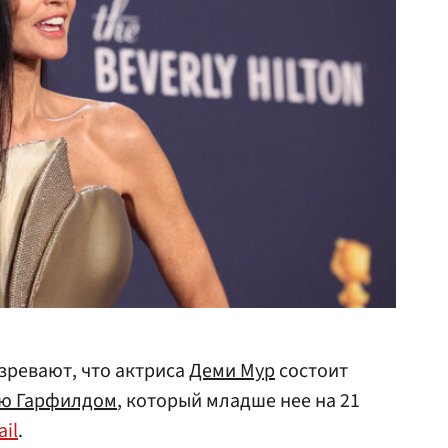
зревают, что актриса
Деми Мур
состоит
ю Гарфилдом
, который младше нее на 21
ail
.