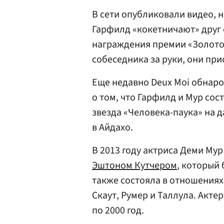
В сети опубликовали видео, н
Гарфилд «кокетничают» друг 
награждения премии «Золотой
собеседника за руки, они прис
Еще недавно Deux Moi обна
о том, что Гарфилд и Мур сос
звезда «Человека-паука» на 
в Айдахо.
В 2013 году актриса Деми Му
Эштоном Кутчером
, который 
также состояла в отношениях
Скаут, Румер и Таллула. Актер
по 2000 год.