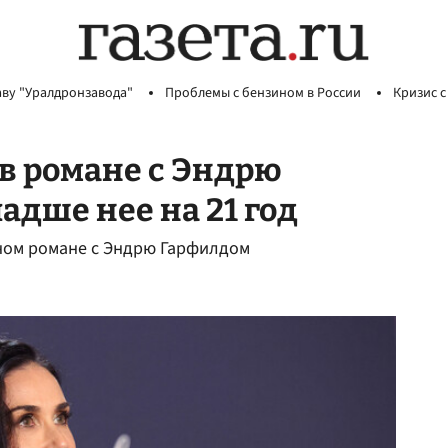
аву "Уралдронзавода"
Проблемы с бензином в России
Кризис с
в романе с Эндрю
адше нее на 21 год
айном романе с Эндрю Гарфилдом