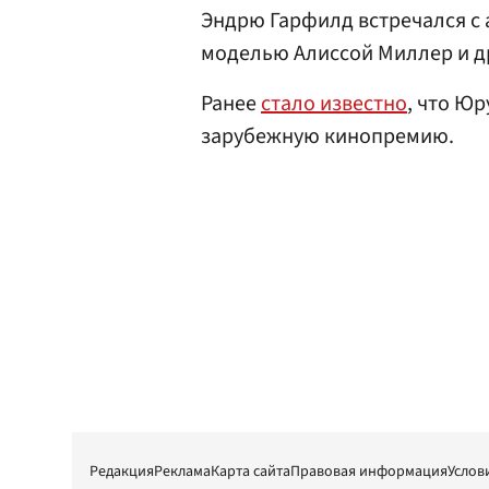
Эндрю Гарфилд встречался с
моделью Алиссой Миллер и д
Ранее
стало известно
, что Ю
зарубежную кинопремию.
Редакция
Реклама
Карта сайта
Правовая информация
Услов