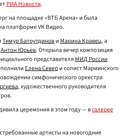
ает
РИА Новости
.
ерг на площадке «ВТБ Арена» и была
на платформе VK Видео.
и
Тимур Батрутдинов
и
Марина Кравец
, а
л
Антон Юрьев
. Открыла вечер композиция
официального представителя
МИД России
исполнили
Елена Север
и солист Мариинского
ровождении симфонического оркестра
ергиева
, художественного руководителя
ров.
удивила церемония в этом году — в
галерее
стребованные артисты на новогодние