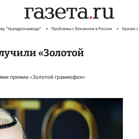
аву "Уралдронзавода"
Проблемы с бензином в России
Кризис с
лучили «Золотой
лями премии «Золотой граммофон»