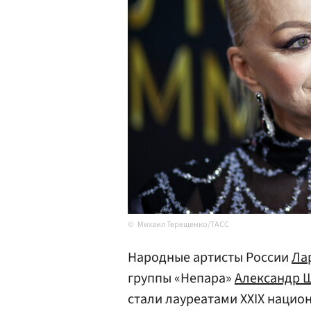
Михаил Терещенко/ТАСС
Народные артисты России
Ла
группы «Непара»
Александр 
стали лауреатами XXIX наци