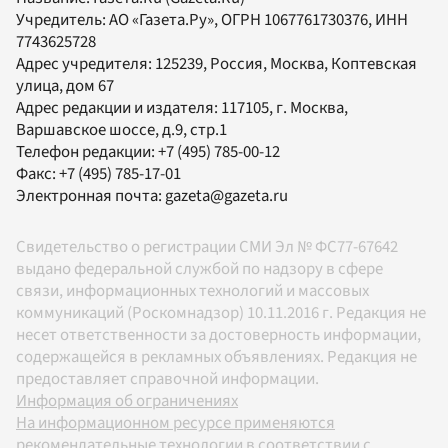
Учредитель:
АО «Газета.Ру»
, ОГРН 1067761730376, ИНН
7743625728
Адрес учредителя: 125239, Россия, Москва, Коптевская
улица, дом 67
Адрес редакции и издателя:
117105
, г.
Москва
,
Варшавское шоссе, д.9, стр.1
Телефон редакции:
+7 (495) 785-00-12
Факс:
+7 (495) 785-17-01
Электронная почта:
gazeta@gazeta.ru
Свидетельство о регистрации СМИ Эл № ФС77-67642
выдано федеральной службой по надзору в сфере
связи, информационных технологий и массовых
коммуникаций (Роскомнадзор) 10.11.2016 г. Редакция не
несет ответственности за достоверность информации,
содержащейся в рекламных объявлениях. Редакция не
предоставляет справочной информации.
Информация об ограничениях
На информационном ресурсе применяются
рекомендательные технологии в соответствии с