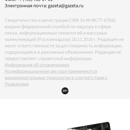
Электронная почта:
gazeta@gazeta.ru
Свидетельство о регистрации СМИ Эл № ФС77-67642
выдано федеральной службой по надзору в сфере
связи, информационных технологий и массовых
коммуникаций (Роскомнадзор) 10.11.2016 г. Редакция не
несет ответственности за достоверность информации,
содержащейся в рекламных объявлениях. Редакция не
предоставляет справочной информации.
Информация об ограничениях
На информационном ресурсе применяются
рекомендательные технологии в соответствии с
Правилами
18+