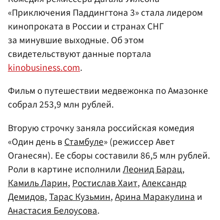
«Приключения Паддингтона 3» стала лидером
кинопроката в России и странах СНГ
за минувшие выходные. Об этом
свидетельствуют данные портала
kinobusiness.com
.
Фильм о путешествии медвежонка по Амазонке
собрал 253,9 млн рублей.
Вторую строчку заняла российская комедия
«Один день в
Стамбуле
» (режиссер Авет
Оганесян). Ее сборы составили 86,5 млн рублей.
Роли в картине исполнили
Леонид Барац
,
Камиль Ларин
,
Ростислав Хаит
,
Александр
Демидов
,
Тарас Кузьмин
,
Арина Маракулина
и
Анастасия Белоусова
.