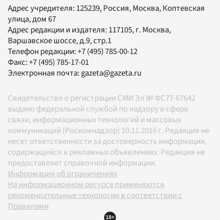
Адрес учредителя: 125239, Россия, Москва, Коптевская
улица, дом 67
Адрес редакции и издателя:
117105
, г.
Москва
,
Варшавское шоссе, д.9, стр.1
Телефон редакции:
+7 (495) 785-00-12
Факс:
+7 (495) 785-17-01
Электронная почта:
gazeta@gazeta.ru
Свидетельство о регистрации СМИ Эл № ФС77-67642
выдано федеральной службой по надзору в сфере
связи, информационных технологий и массовых
коммуникаций (Роскомнадзор) 10.11.2016 г. Редакция не
несет ответственности за достоверность информации,
содержащейся в рекламных объявлениях. Редакция не
предоставляет справочной информации.
Информация об ограничениях
На информационном ресурсе применяются
рекомендательные технологии в соответствии с
Правилами
18+