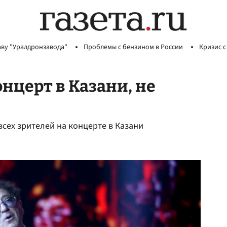
аву "Уралдронзавода"
Проблемы с бензином в России
Кризис с
нцерт в Казани, не
всех зрителей на концерте в Казани