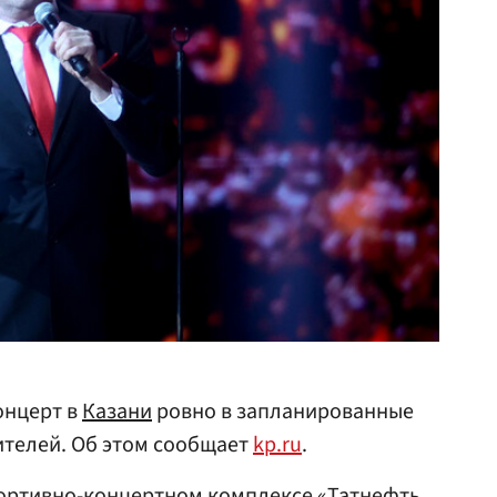
онцерт в
Казани
ровно в запланированные
рителей. Об этом сообщает
kp.ru
.
ортивно-концертном комплексе «Татнефть