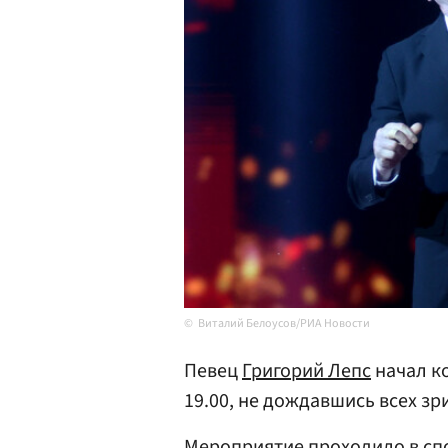
Виталий Белоусов/РИА Новости
Певец
Григорий Лепс
начал к
19.00, не дождавшись всех з
Мероприятие проходило в сп