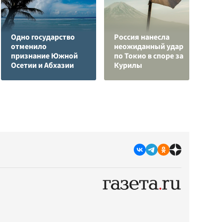
Одно государство
Россия нанесла
Р
отменило
неожиданный удар
р
признание Южной
по Токио в споре за
п
Осетии и Абхазии
Курилы
а