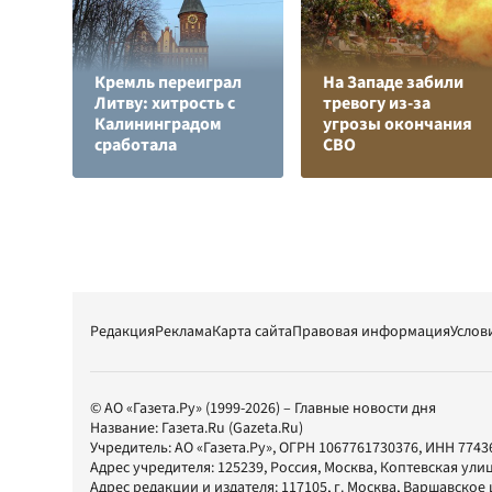
Кремль переиграл
На Западе забили
Литву: хитрость с
тревогу из-за
Калининградом
угрозы окончания
сработала
СВО
Редакция
Реклама
Карта сайта
Правовая информация
Услов
© АО «Газета.Ру» (1999-2026) – Главные новости дня
Название:
Газета.Ru
(Gazeta.Ru)
Учредитель:
АО «Газета.Ру»
, ОГРН 1067761730376, ИНН 7743
Адрес учредителя: 125239, Россия, Москва, Коптевская улиц
Адрес редакции и издателя:
117105
, г.
Москва
,
Варшавское шо