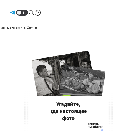
Авторизоваться
 мигрантами в Сеуте
Угадайте,
где настоящее
фото