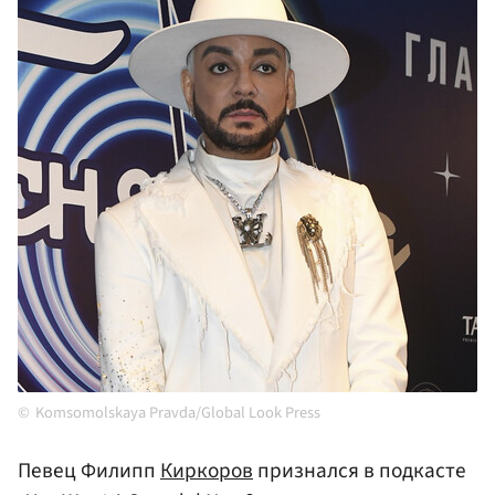
Komsomolskaya Pravda/Global Look Press
Певец Филипп
Киркоров
признался в подкасте