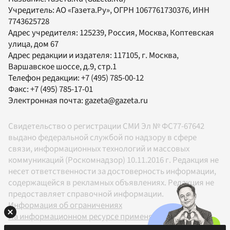
Учредитель:
АО «Газета.Ру»
, ОГРН 1067761730376, ИНН
7743625728
Адрес учредителя: 125239, Россия, Москва, Коптевская
улица, дом 67
Адрес редакции и издателя:
117105
, г.
Москва
,
Варшавское шоссе, д.9, стр.1
Телефон редакции:
+7 (495) 785-00-12
Факс:
+7 (495) 785-17-01
Электронная почта:
gazeta@gazeta.ru
Свидетельство о регистрации СМИ Эл № ФС77-67642
выдано федеральной службой по надзору в сфере
связи, информационных технологий и массовых
коммуникаций (Роскомнадзор) 10.11.2016 г. Редакция не
несет ответственности за достоверность информации,
содержащейся в рекламных объявлениях. Редакция не
предоставляет справочной информации.
Информация об ограничениях
На информационном ресурсе применяются
рекомендательные технологии в соответствии с