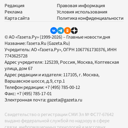
Редакция
Правовая информация
Реклама
Условия использования
Карта сайта
Политика конфиденциальности
© АО «Газета.Ру» (1999-2026) – Главные новости дня
Название:
Газета.Ru
(Gazeta.Ru)
Учредитель:
АО «Газета.Ру»
, ОГРН 1067761730376, ИНН
7743625728
Адрес учредителя: 125239, Россия, Москва, Коптевская
улица, дом 67
Адрес редакции и издателя:
117105
, г.
Москва
,
Варшавское шоссе, д.9, стр.1
Телефон редакции:
+7 (495) 785-00-12
Факс:
+7 (495) 785-17-01
Электронная почта:
gazeta@gazeta.ru
Свидетельство о регистрации СМИ Эл № ФС77-67642
выдано федеральной службой по надзору в сфере
связи, информационных технологий и массовых