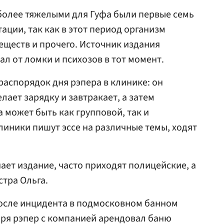
более тяжелыми для Гуфа были первые семь
ации, так как в этот период организм
еществ и прочего. Источник издания
л от ломки и психозов в тот момент.
 распорядок дня рэпера в клинике: он
лает зарядку и завтракает, а затем
 может быть как групповой, так и
иники пишут эссе на различные темы, ходят
ает издание, часто приходят полицейские, а
стра Ольга.
после инцидента в подмосковном банном
ября рэпер с компанией арендовал баню