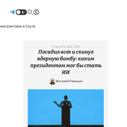
Авторизоваться
 мигрантами в Сеуте
07 августа 2026, 10:43
Посадил всех и скинул
ядерную бомбу: каким
президентом мог бы стать
ИИ
Виталий Рюмшин