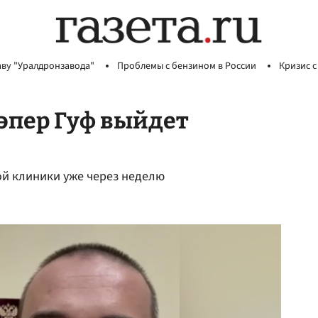
аву "Уралдронзавода"
Проблемы с бензином в России
Кризис с
рэпер Гуф выйдет
ой клиники уже через неделю