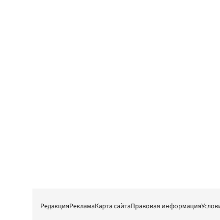
Редакция
Реклама
Карта сайта
Правовая информация
Услов