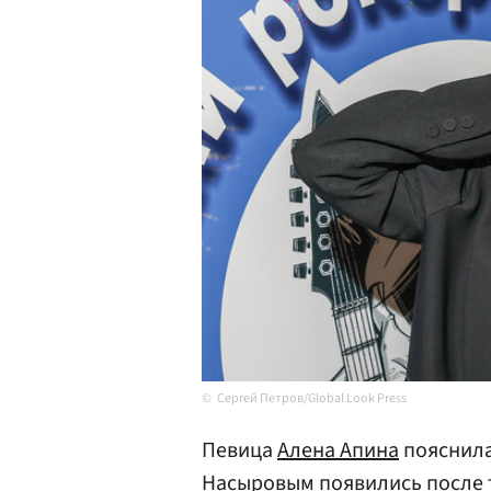
Сергей Петров/Global Look Press
Певица
Алена Апина
пояснила
Насыровым
появились после 