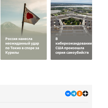
Россия нанесла
В
К
неожиданный удар
киберкомандовании
г
по Токио в споре за
США произошла
и
Курилы
серия самоубийств
к