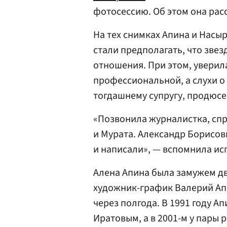
фотосессию. Об этом она рас
На тех снимках Апина и Насы
стали предполагать, что зве
отношения. При этом, уверил
профессиональной, а слухи о
тогдашнему супругу, продюс
«Позвонила журналистка, спр
и Мурата. Александр Борисови
и написали», — вспомнила и
Алена Апина была замужем дв
художник-график Валерий Апи
через полгода. В 1991 году 
Иратовым, а в 2001-м у пары