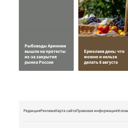
Рыбоводы Армении
вышли на протесты
Ермолаев день: что
из-за закрытия
можно и нельзя
рынка России
делать 8 августа
Редакция
Реклама
Карта сайта
Правовая информация
Услов