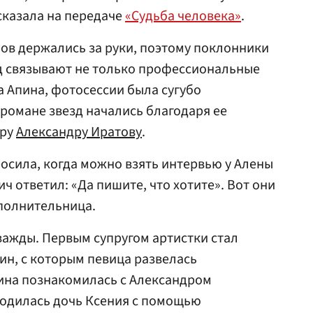
сказала на передаче
«Судьба человека»
.
ров держались за руки, поэтому поклонники
зд связывают не только профессиональные
а Апина, фотосессии была сугубо
 романе звезд начались благодаря ее
еру
Александру Иратову
.
осила, когда можно взять интервью у Алены
ч ответил: «Да пишите, что хотите». Вот они
сполнительница.
ажды. Первым супругом артистки стал
н, с которым певица развелась
Апина познакомилась с Александром
 родилась дочь Ксения с помощью