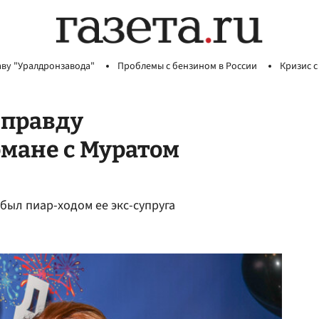
аву "Уралдронзавода"
Проблемы с бензином в России
Кризис с
 правду
мане с Муратом
был пиар-ходом ее экс-супруга