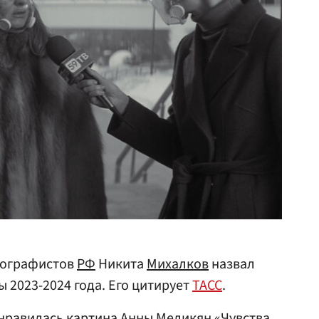
тографистов
РФ
Никита
Михалков
назвал
ы 2023-2024 года. Его цитирует
ТАСС
.
онравилась картина
Анны Меликян
«Чувства