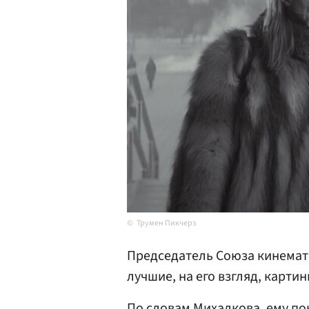
Трумен Пикчерз
Председатель Союза кинема
лучшие, на его взгляд, картин
По словам Михалкова, ему п