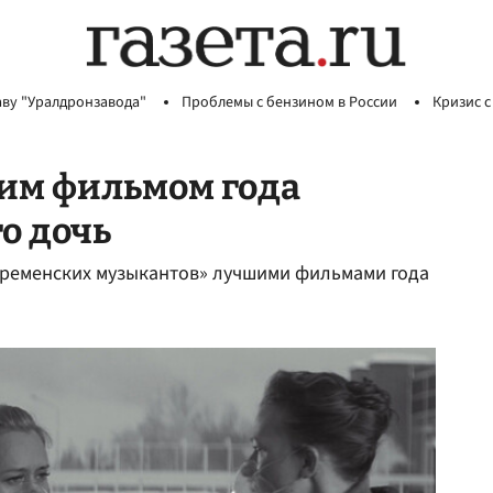
аву "Уралдронзавода"
Проблемы с бензином в России
Кризис с
им фильмом года
го дочь
Бременских музыкантов» лучшими фильмами года