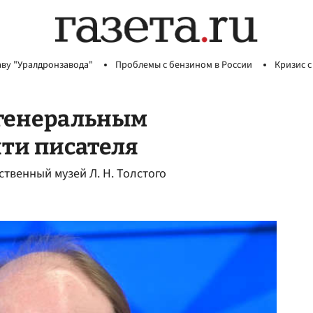
аву "Уралдронзавода"
Проблемы с бензином в России
Кризис с
 генеральным
ти писателя
твенный музей Л. Н. Толстого