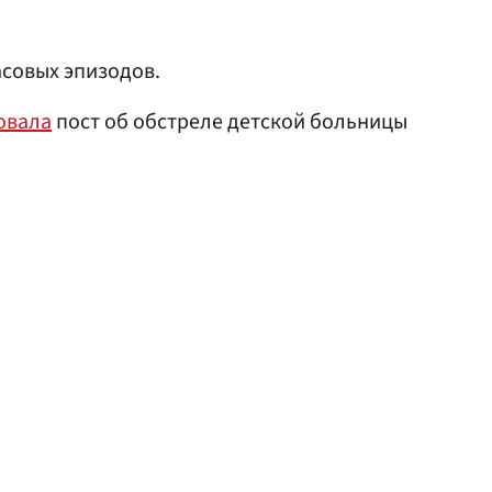
асовых эпизодов.
овала
пост об обстреле детской больницы