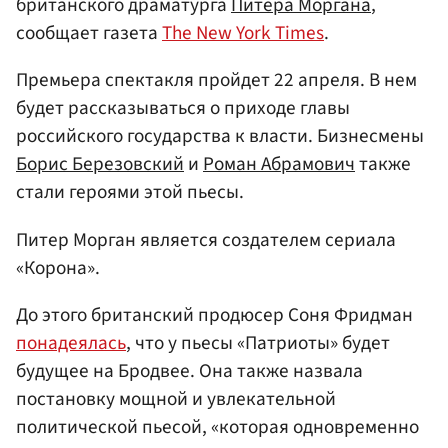
британского драматурга
Питера Моргана
,
сообщает газета
The New York Times
.
Премьера спектакля пройдет 22 апреля. В нем
будет рассказываться о приходе главы
российского государства к власти. Бизнесмены
Борис Березовский
и
Роман Абрамович
также
стали героями этой пьесы.
Питер Морган является создателем сериала
«Корона».
До этого британский продюсер Соня Фридман
понадеялась
, что у пьесы «Патриоты» будет
будущее на Бродвее. Она также назвала
постановку мощной и увлекательной
политической пьесой, «которая одновременно