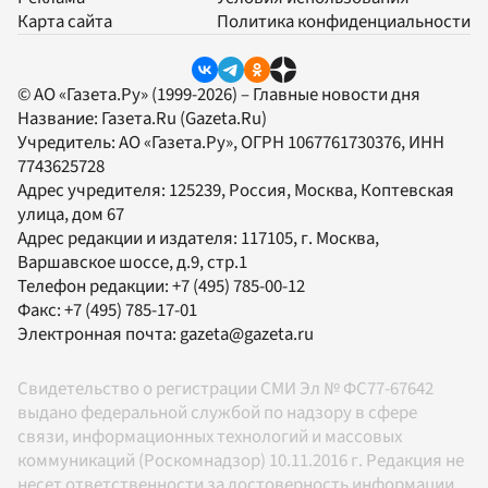
Карта сайта
Политика конфиденциальности
© АО «Газета.Ру» (1999-2026) – Главные новости дня
Название:
Газета.Ru
(Gazeta.Ru)
Учредитель:
АО «Газета.Ру»
, ОГРН 1067761730376, ИНН
7743625728
Адрес учредителя: 125239, Россия, Москва, Коптевская
улица, дом 67
Адрес редакции и издателя:
117105
, г.
Москва
,
Варшавское шоссе, д.9, стр.1
Телефон редакции:
+7 (495) 785-00-12
Факс:
+7 (495) 785-17-01
Электронная почта:
gazeta@gazeta.ru
Свидетельство о регистрации СМИ Эл № ФС77-67642
выдано федеральной службой по надзору в сфере
связи, информационных технологий и массовых
коммуникаций (Роскомнадзор) 10.11.2016 г. Редакция не
несет ответственности за достоверность информации,