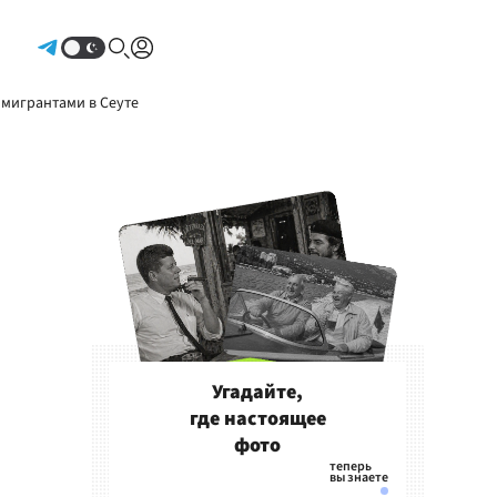
Авторизоваться
 мигрантами в Сеуте
Угадайте,
где настоящее
фото