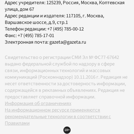
Адрес учредителя: 125239, Россия, Москва, Коптевская
улица, дом 67
Адрес редакции и издателя:
117105
, г.
Москва
,
Варшавское шоссе, д.9, стр.1
Телефон редакции:
+7 (495) 785-00-12
Факс:
+7 (495) 785-17-01
Электронная почта:
gazeta@gazeta.ru
Свидетельство о регистрации СМИ Эл № ФС77-67642
выдано федеральной службой по надзору в сфере
связи, информационных технологий и массовых
коммуникаций (Роскомнадзор) 10.11.2016 г. Редакция не
несет ответственности за достоверность информации,
содержащейся в рекламных объявлениях. Редакция не
предоставляет справочной информации.
Информация об ограничениях
На информационном ресурсе применяются
рекомендательные технологии в соответствии с
Правилами
18+