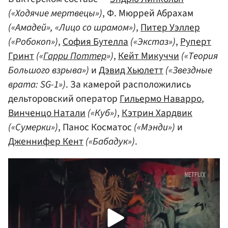
(«Ходячие мертвецы»)
, Ф. Мюррей Абрахам
(«Амадей», «Лицо со шрамом»)
,
Питер Уэллер
(«Робокоп»)
,
София Бутелла
(«Экстаз»)
,
Руперт
Гринт
(«
Гарри Поттер
»)
,
Кейт Микуччи
(«Теория
Большого взрыва»)
и
Дэвид Хьюлетт
(«Звездные
врата: SG-1»)
. За камерой расположились
дельторовский оператор
Гильермо Наварро
,
Винченцо Натали
(«Куб»)
,
Кэтрин Хардвик
(«Сумерки»)
, Панос Косматос
(«Мэнди»)
и
Дженнифер Кент
(«Бабадук»)
.