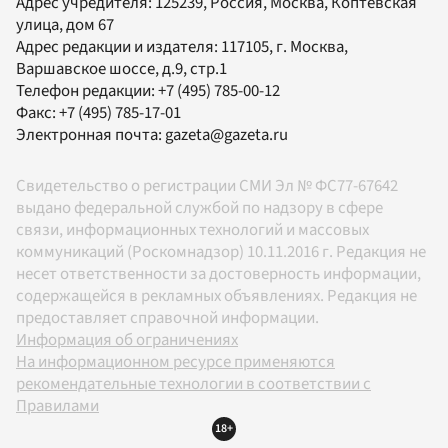
Адрес учредителя: 125239, Россия, Москва, Коптевская
улица, дом 67
Адрес редакции и издателя:
117105
, г.
Москва
,
Варшавское шоссе, д.9, стр.1
Телефон редакции:
+7 (495) 785-00-12
Факс:
+7 (495) 785-17-01
Электронная почта:
gazeta@gazeta.ru
Свидетельство о регистрации СМИ Эл № ФС77-67642
выдано федеральной службой по надзору в сфере
связи, информационных технологий и массовых
коммуникаций (Роскомнадзор) 10.11.2016 г. Редакция не
несет ответственности за достоверность информации,
содержащейся в рекламных объявлениях. Редакция не
предоставляет справочной информации.
Информация об ограничениях
На информационном ресурсе применяются
рекомендательные технологии в соответствии с
Правилами
18+