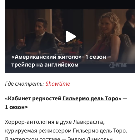
Где смотреть:
Showtime
«Кабинет редкостей
Гильермо дель Торо
» —
1 сезон>
Хоррор-антология в духе Лавкрафта,
курируемая режиссером Гильермо дель Торо.
В актерском составе —
Эндрю Линкольн