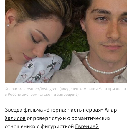
anarprostosuper/Instagram (владелец компания Meta признана
в России экстремистской и запрещена)
Звезда фильма «Этерна: Часть первая»
Анар
Халилов
опроверг слухи о романтических
отношениях с фигуристкой
Евгенией