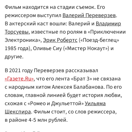
Фильм находится на стадии съемок. Его
режиссером выступил
Валерий Переверзев
.
В актерский каст вошли: Валерий и
Владимир
Торсуевы
, известные по ролям в «Приключении
Электроника»,
Эрик Робертс
(«Поезд-беглец»
1985 года), Оливье Сиу («Мистер Нокаут») и
другие.
В 2021 году Переверзев рассказывал
«Газете.Ru»
, что его лента «Брат 3» не связана
с народным хитом Алексея Балабанова. По его
словам, главной линией будет история любви,
схожая с «Ромео и Джульеттой»
Уильяма
Шекспира
. Фильм стоит, со слов режиссера,
в районе 4-5 млн рублей.