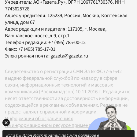
Учредитель:
АО «Газета.Ру»
, ОГРН 1067761730376, ИНН
7743625728
Адрес учредителя: 125239, Россия, Москва, Коптевская
улица, дом 67
Адрес редакции и издателя:
117105
, г.
Москва
,
Варшавское шоссе, д.9, стр.1
Телефон редакции:
+7 (495) 785-00-12
Факс:
+7 (495) 785-17-01
Электронная почта:
gazeta@gazeta.ru
Свидетельство о регистрации СМИ Эл № ФС77-67642
выдано федеральной службой по надзору в сфере
связи, информационных технологий и массовых
коммуникаций (Роскомнадзор) 10.11.2016 г. Редакция не
несет ответственности за достоверность информации,
содержащейся в рекламных объявлениях. Редакция не
предоставляет справочной информации.
Информация об ограничениях
На информационном ресурсе применяются
рекомендательные технологии в соответствии с
Если бы Илон Маск тратил по 1 млн долларов в