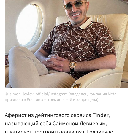
simon_leviev_official/Instagram (владелец компания Meta
признана в России экстремистской и запрещена)
Аферист из дейтингового сервиса Tinder,
называющий себя Саймоном
Левиев
ым,
планирует построить карьеру в Голливуде.