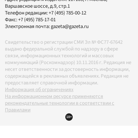
Варшавское шоссе, д.9, стр.1
Телефон редакции:
+7 (495) 785-00-12
Факс:
+7 (495) 785-17-01
Электронная почта:
gazeta@gazeta.ru
Свидетельство о регистрации СМИ Эл № ФС77-67642
выдано федеральной службой по надзору в сфере
связи, информационных технологий и массовых
коммуникаций (Роскомнадзор) 10.11.2016 г. Редакция не
несет ответственности за достоверность информации,
содержащейся в рекламных объявлениях. Редакция не
предоставляет справочной информации.
Информация об ограничениях
На информационном ресурсе применяются
рекомендательные технологии в соответствии с
Правилами
18+