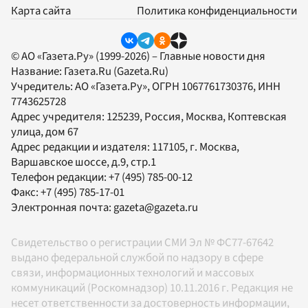
Карта сайта
Политика конфиденциальности
© АО «Газета.Ру» (1999-2026) – Главные новости дня
Название:
Газета.Ru
(Gazeta.Ru)
Учредитель:
АО «Газета.Ру»
, ОГРН 1067761730376, ИНН
7743625728
Адрес учредителя: 125239, Россия, Москва, Коптевская
улица, дом 67
Адрес редакции и издателя:
117105
, г.
Москва
,
Варшавское шоссе, д.9, стр.1
Телефон редакции:
+7 (495) 785-00-12
Факс:
+7 (495) 785-17-01
Электронная почта:
gazeta@gazeta.ru
Свидетельство о регистрации СМИ Эл № ФС77-67642
выдано федеральной службой по надзору в сфере
связи, информационных технологий и массовых
коммуникаций (Роскомнадзор) 10.11.2016 г. Редакция не
несет ответственности за достоверность информации,