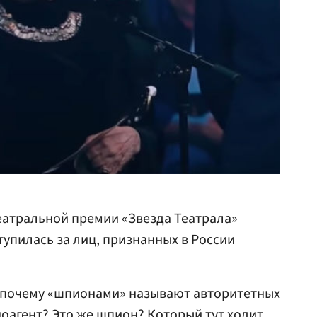
еатральной премии «Звезда Театрала»
тупилась за лиц, признанных в России
 почему «шпионами» называют авторитетных
ноагент? Это же шпион? Который тут ходит,