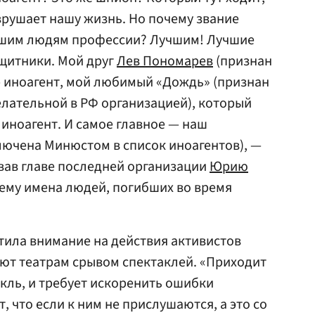
азрушает нашу жизнь. Но почему звание
чшим людям профессии? Лучшим! Лучшие
щитники. Мой друг
Лев Пономарев
(признан
— иноагент, мой любимый «Дождь» (признан
лательной в РФ организацией), который
 иноагент. И самое главное — наш
лючена Минюстом в список иноагентов), —
вав главе последней организации
Юрию
ему имена людей, погибших во время
тила внимание на действия активистов
ют театрам срывом спектаклей. «Приходит
акль, и требует искоренить ошибки
, что если к ним не прислушаются, а это со