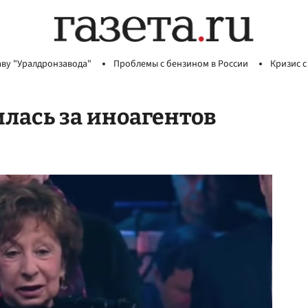
аву "Уралдронзавода"
Проблемы с бензином в России
Кризис с
лась за иноагентов