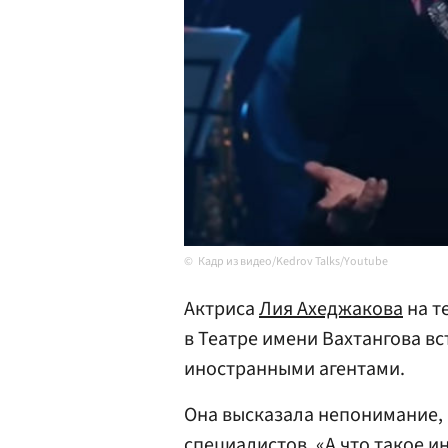
Кадр из видео/Kedrov Talks/Youtube
Актриса
Лия Ахеджакова
на т
в Театре имени Вахтангова вс
иностранными агентами.
Она высказала непонимание,
специалистов. «А что такое и