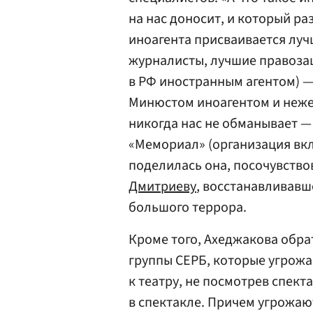
на нас доносит, и который р
иноагента присваивается лу
журналисты, лучшие правоза
в РФ иностранным агентом) 
Минюстом иноагентом и неже
никогда нас не обманывает —
«Мемориал» (организация вк
поделилась она, посочувство
Дмитриеву
, восстанавливавш
большого террора.
Кроме того, Ахеджакова обра
группы СЕРБ, которые угрожа
к театру, не посмотрев спект
в спектакле. Причем угрожают