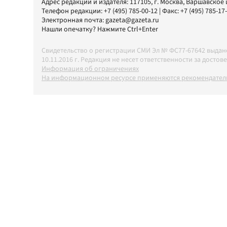
Адрес редакции и издателя:
117105
, г.
Москва
,
Варшавское шо
Телефон редакции:
+7 (495) 785-00-12
| Факс:
+7 (495) 785-17
Электронная почта:
gazeta@gazeta.ru
Нашли опечатку? Нажмите Ctrl+Enter
Свидетельство о регистрации СМИ Эл № ФС77-67642 выда
10.11.2016 г. Редакция не несет ответственности за дос
Информация об ограничениях
На информационном ресурсе применяются рекомендатель