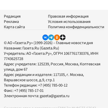
Редакция
Правовая информация
Реклама
Условия использования
Карта сайта
Политика конфиденциальности
© АО «Газета.Ру» (1999-2026) – Главные новости дня
Название:
Газета.Ru
(Gazeta.Ru)
Учредитель:
АО «Газета.Ру»
, ОГРН 1067761730376, ИНН
7743625728
Адрес учредителя: 125239, Россия, Москва, Коптевская
улица, дом 67
Адрес редакции и издателя:
117105
, г.
Москва
,
Варшавское шоссе, д.9, стр.1
Телефон редакции:
+7 (495) 785-00-12
Факс:
+7 (495) 785-17-01
Электронная почта:
gazeta@gazeta.ru