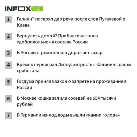
1
Галкин* потерял дар речи после слов Пугачевой о
Киеве
2
Вернулись домой? Прибалтика снова
«добровольно» в составе России
3
В России стремительно дорожает сахар
4
Кремль переиграл Литву: хитрость с Калининградом
сработала
5
Госдума приняла закон о запрете на проживание в
России
6
В Москве кошка залила соседей на 654 тысячи
рублей
7
В Германии из-под воды вышли «камни голода»