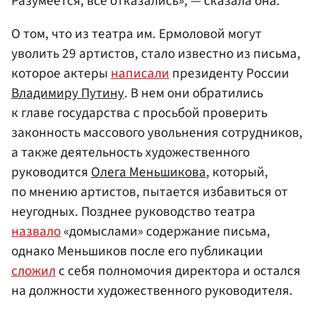
Разумеется, все отказались», — сказала она.
О том, что из театра им. Ермоловой могут
уволить 29 артистов, стало известно из письма,
которое актеры
написали
президенту России
Владимиру Путину
. В нем они обратились
к главе государства с просьбой проверить
законность массового увольнения сотрудников,
а также деятельность художественного
руководится
Олега Меньшикова
, который,
по мнению артистов, пытается избавиться от
неугодных. Позднее руководство театра
назвало
«домыслами» содержание письма,
однако Меньшиков после его публикации
сложил
с себя полномочия директора и остался
на должности художественного руководителя.