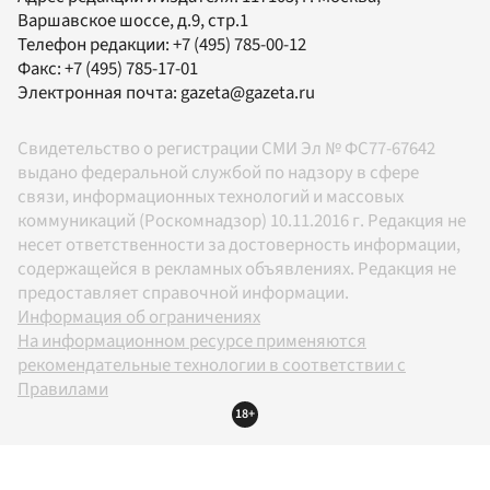
Варшавское шоссе, д.9, стр.1
Телефон редакции:
+7 (495) 785-00-12
Факс:
+7 (495) 785-17-01
Электронная почта:
gazeta@gazeta.ru
Свидетельство о регистрации СМИ Эл № ФС77-67642
выдано федеральной службой по надзору в сфере
связи, информационных технологий и массовых
коммуникаций (Роскомнадзор) 10.11.2016 г. Редакция не
несет ответственности за достоверность информации,
содержащейся в рекламных объявлениях. Редакция не
предоставляет справочной информации.
Информация об ограничениях
На информационном ресурсе применяются
рекомендательные технологии в соответствии с
Правилами
18+