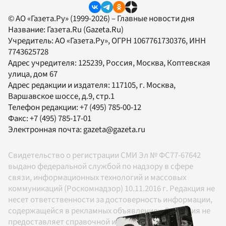
© АО «Газета.Ру» (1999-2026) – Главные новости дня
Название:
Газета.Ru
(Gazeta.Ru)
Учредитель:
АО «Газета.Ру»
, ОГРН 1067761730376, ИНН
7743625728
Адрес учредителя: 125239, Россия, Москва, Коптевская
улица, дом 67
Адрес редакции и издателя:
117105
, г.
Москва
,
Варшавское шоссе, д.9, стр.1
Телефон редакции:
+7 (495) 785-00-12
Факс:
+7 (495) 785-17-01
Электронная почта:
gazeta@gazeta.ru
Свидетельство о регистрации СМИ Эл № ФС77-67642
выдано федеральной службой по надзору в сфере
связи, информационных технологий и массовых
коммуникаций (Роскомнадзор) 10.11.2016 г. Редакция не
несет ответственности за достоверность информации,
содержащейся в рекламных объявлениях. Редакция не
предоставляет справочной информации.