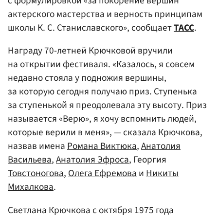
с формулировкой «за покорение вершин
актерского мастерства и верность принципам
школы К. С. Станиславского», сообщает
ТАСС
.
Награду 70-летней Крючковой вручили
на открытии фестиваля. «Казалось, я совсем
недавно стояла у подножия вершины,
за которую сегодня получаю приз. Ступенька
за ступенькой я преодолевала эту высоту. Приз
называется «Верю», я хочу вспомнить людей,
которые верили в меня», — сказала Крючкова,
назвав имена
Романа Виктюка
,
Анатолия
Васильева
,
Анатолия Эфроса
, Георгия
Товстоногова
,
Олега Ефремова
и
Никиты
Михалкова
.
Светлана Крючкова с октября 1975 года