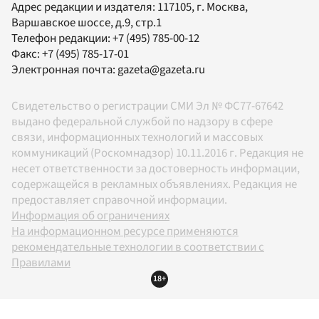
Адрес редакции и издателя:
117105
, г.
Москва
,
Варшавское шоссе, д.9, стр.1
Телефон редакции:
+7 (495) 785-00-12
Факс:
+7 (495) 785-17-01
Электронная почта:
gazeta@gazeta.ru
Свидетельство о регистрации СМИ Эл № ФС77-67642
выдано федеральной службой по надзору в сфере
связи, информационных технологий и массовых
коммуникаций (Роскомнадзор) 10.11.2016 г. Редакция не
несет ответственности за достоверность информации,
содержащейся в рекламных объявлениях. Редакция не
предоставляет справочной информации.
Информация об ограничениях
На информационном ресурсе применяются
рекомендательные технологии в соответствии с
Правилами
18+