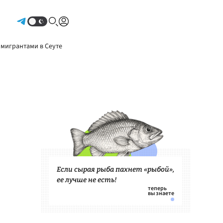
Авторизоваться
 мигрантами в Сеуте
Если сырая рыба пахнет «рыбой»,
ее лучше не есть!