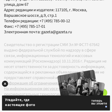
улица, дом 67
Адрес редакции и издателя:
117105
, г.
Москва
,
Варшавское шоссе, д.9, стр.1
Телефон редакции:
+7 (495) 785-00-12
Факс:
+7 (495) 785-17-01
Электронная почта:
gazeta@gazeta.ru
Свидетельство о регистрации СМИ Эл № ФС77-67642
выдано федеральной службой по надзору в сфере
связи, информационных технологий и массовых
коммуникаций (Роскомнадзор) 10.11.2016 г. Редакция не
несет ответственности за достоверность информации,
содержащейся в рекламных объявлениях. Редакция не
предоставляет справочной информации.
Информация об ограничениях
На информационном ресурсе применяются
рекомендательные технологии в соответствии с
Правилами
Угадайте, где
настоящее фото
18+